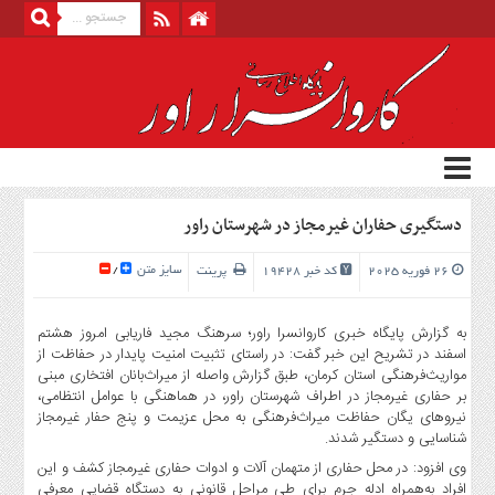
منوی
بالا
خانه
شهرستان
راور
دستگیری حفاران غیرمجاز در شهرستان راور
درباره
ما
سایز متن
26 فوریه 2025
کد خبر 19428
پرینت
/
ارتباط
با
به گزارش پایگاه خبری کاروانسرا راور؛ سرهنگ مجید فاریابی امروز هشتم
ما
اسفند در تشریح این خبر گفت: در راستای تثبیت امنیت پایدار در حفاظت از
منوی
مواریث‌فرهنگی استان کرمان، طبق گزارش واصله از میراث‌بانان افتخاری مبنی‌
بر حفاری غیرمجاز در اطراف شهرستان راور، در هماهنگی با عوامل انتظامی،
اصلی
نیروهای یگان حفاظت میراث‌فرهنگی به محل عزیمت و پنج حفار غیرمجاز
خانه
شناسایی و دستگیر شدند.
شهرستان
وی افزود: در محل حفاری از متهمان آلات و ادوات حفاری غیرمجاز کشف و این
افراد به‌همراه ادله جرم برای طی مراحل قانونی به دستگاه قضایی معرفی
راور