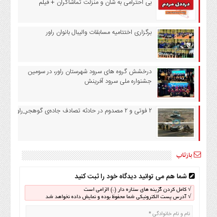
بی احترامی به شان و منزلت تماشاگران + فیلم
خانه
شهرستان
برگزاری اختتامیه مسابقات والیبال بانوان راور
راور
درباره
ما
درخشش گروه های سرود شهرستان را‌ور، در سومین
ارتباط
جشنواره ملی سرود آفرینش
با
ما
۲ فوتی و ۲ مصدوم در حادثه تصادف جاده‌ی گوهجر_راور
چند
رسانه
خانه
شهرستان
بازتاب
راور
درباره
شما هم می توانید دیدگاه خود را ثبت کنید
ما
√ کامل کردن گزینه های ستاره دار (*) الزامی است
√ آدرس پست الکترونیکی شما محفوظ بوده و نمایش داده نخواهد شد
ارتباط
با