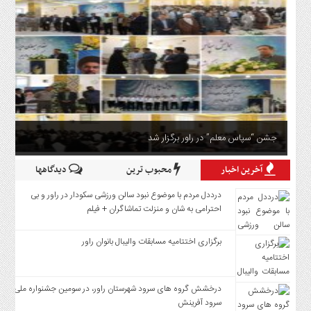
جشن “سپاس معلم” در راور برگزار شد
آخرین اخبار
محبوب ترین
دیدگاهها
درددل مردم با موضوع نبود سالن ورزشی سکودار در راور و بی
احترامی به شان و منزلت تماشاگران + فیلم
برگزاری اختتامیه مسابقات والیبال بانوان راور
درخشش گروه های سرود شهرستان را‌ور، در سومین جشنواره ملی
سرود آفرینش