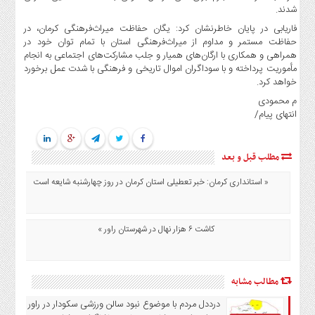
شدند.
درباره
فاریابی در پایان خاطرنشان کرد: یگان حفاظت میراث‌فرهنگی کرمان، در
ما
حفاظت مستمر و مداوم از میراث‌فرهنگی استان با تمام توان خود در
ارتباط
همراهی و همکاری با ارگان‌های همیار و جلب مشارکت‌های اجتماعی به انجام
مأموریت پرداخته و با سوداگران اموال تاریخی و فرهنگی با شدت عمل برخورد
با
خواهد کرد.
ما
م محمودی
دسترسی
انتهای پیام/
سریع
خانه
مطلب قبل و بعد
شهرستان
راور
« استانداری کرمان: خبر تعطیلی استان کرمان در روز چهارشنبه شایعه است
درباره
ما
کاشت ۶ هزار نهال در شهرستان راور »
ارتباط
با
ما
مطالب مشابه
اخبار
درددل مردم با موضوع نبود سالن ورزشی سکودار در راور و
سایت