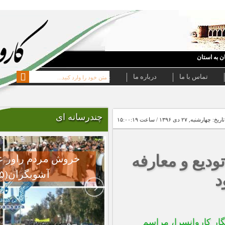
پیوند ها
چندرسانه ای
خروش مردم راور علیه فتنه گران و
آشوبگران(۱۵عکس)