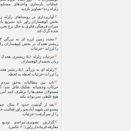
عملیات بازسازی واحدهای مسکونی
زلزله زده+تصاویر بازدید
آواربرداری در روستاهای زلزله زده
بخش کوهساران راور باید تسریع یابد/
میراث فرهنگی فکری به حال برج تخریب
شده گزک کند
مجدد زمین لرزه ای به بزرگی ۵٫۲
ریشتر هجدک در بخش کوهساران راور
را لرزاند +جزئیات
جزئیات زلزله ۵٫۱ ریشتری هجدک از
زبان بخشدار کوهساران
زلزله ای به بزرگی ۵٫۱ ریشتر هجدک
را لرزاند+جزئیات لحظه به لحظه
باید بین مطالبات به‌حق مردم و
حرکات وحشیانه تفکیک قائل شد/ اگر
مسئولان ضعف‌ها را برطرف کنند آمریکا
هیچ غلطی نمی‌تواند بکند
بعد از گذشت حدود ٣ سال، چمن
مصنوعی شهید آبادیجو راور فعالیت خود
را از سرگرفت+جزئیات
گزارش تصویری/مراسم تودیع و
معارفه فرماندار راور (۲۰ عکس)