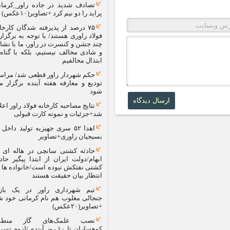
تصادف شدید در جاده راور_کرمان،
پراید را دو نیم کرد +تصاویر(۱۰عکس)
۷۵ درصد از پذیرفته شدگان کارخانه
فولاد راوری هستند/ با توجه به برگزاری
چند جشن و کنسرت در راور، ما با نشاط
و شادی مخالف نیستیم، بلکه با گناه و
ابتذال مخالفیم
حکم شهردار راور قطعی شد/ مراسم
تودیع و معارفه هفته آینده برگزار می
شود
نتایج مصاحبه کارخانه فولاد راور اعلام
شد+جزئیات و نمونه کارت قبولی
اهدا ۵۲ سری جهیزیه تولید داخل به
بسیجیان راوری+تصاویر
حادثه کشتی سانچی در هاله ای از
ابهام/دولت ایران از ابتدا پیگیر حادثه
کشتی نفتکش نبوده است/خانواده ها در
انتظار بیان حقیقت هستند
تیم شهرداری راور در یک بازی
جنجالی مغلوب هم نام کرمانی خود شد
+تصاویر(۲۰عکس)
نصب علمک‌های گاز منطقه
کوهساران تا ۱۰ روز آینده /لزوم تسریع