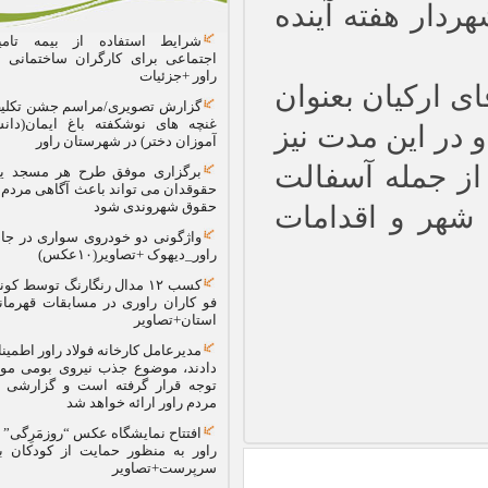
استان کرمان
شرایط استفاده از بیمه تامین
اجتماعی برای کارگران ساختمانی در
راور +جزئیات
گزارش تصویری/مراسم جشن تکلیف
غنچه های نوشکفته باغ ایمان(دانش
آموزان دختر) در شهرستان راور
برگزاری موفق طرح هر مسجد یک
حقوقدان می تواند باعث آگاهی مردم از
حقوق شهروندی شود
واژگونی دو خودروی سواری در جاده
راور_دیهوک +تصاویر(۱۰عکس)
کسب ۱٢ مدال رنگارنگ توسط کونگ
فو کاران راوری در مسابقات قهرمانی
استان+تصاویر
مدیرعامل کارخانه فولاد راور اطمینان
دادند، موضوع جذب نیروی بومی مورد
توجه قرار گرفته است و گزارشی به
مردم راور ارائه خواهد شد
افتتاح نمایشگاه عکس “روزمَرِگی” در
راور به منظور حمایت از کودکان بی
سرپرست+تصاویر