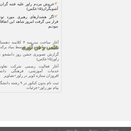
خروش مردم راور علیه فتنه گران و
آشوبگران(۱۵عکس)
اگر هشدارهای رهبری مورد توجه
قرار می گرفت امروز شاهد این اتفاقات
نبودیم
آغاز ساخت مدرسه ۴ کلاسه دهستان
علمی و فن آوری
زلزله زده حُرجند راور توسط بنیاد برکت
گزارش تصویری جشن روز دانشجو در
راور(۱۵عکس)
آغاز فعالیت رسمی شرکت تعاونی
خدمات آموزشی، فرهنگی دانش
افروزان ستاره کویر در راور+تصاویر
ثبت نام بدون کنکور در ۹ رشته دانشگاه
پیام نور راور+جزئیات
ی
|
RSS